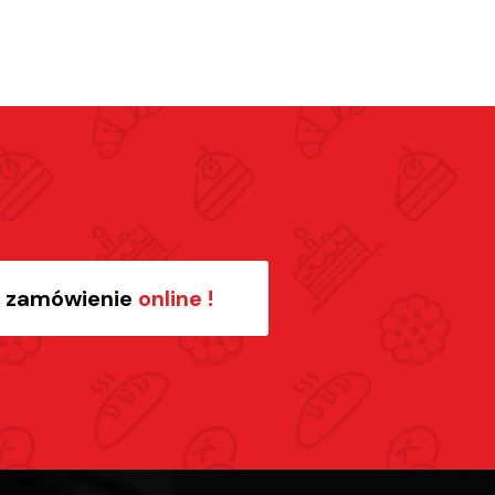
ż zamówienie
online !