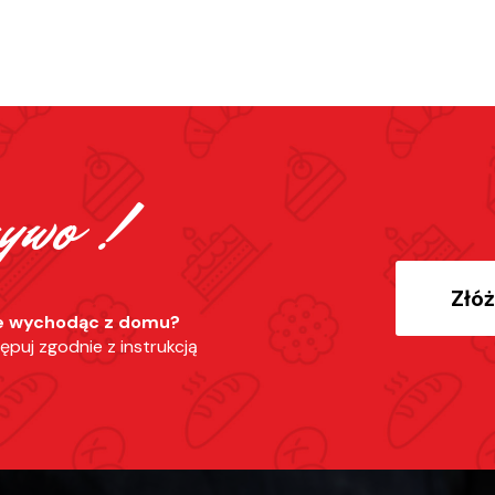
ywo !
Złó
ie wychodąc z domu?
tępuj zgodnie z instrukcją