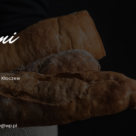
mi
0 Kłoczew
y@wp.pl