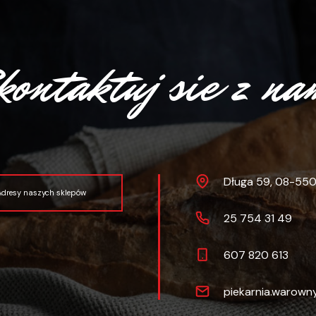
kontaktuj sie z na
Długa 59, 08-55
Adresy naszych sklepów
25 754 31 49
607 820 613
piekarnia.warown